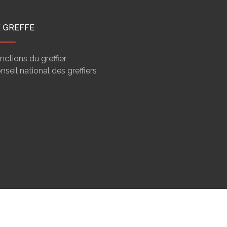
E GREFFE
nctions du greffier
nseil national des greffiers