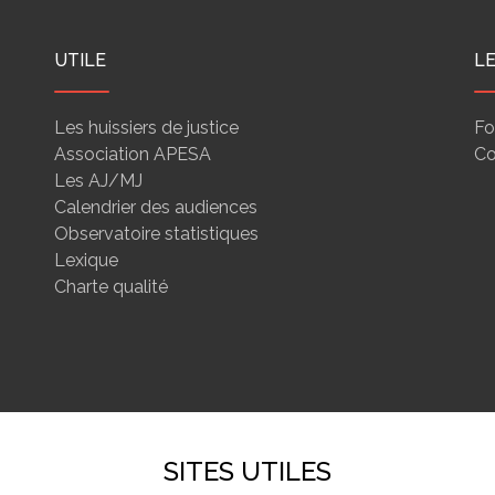
UTILE
L
Les huissiers de justice
Fo
Association APESA
Co
Les AJ/MJ
Calendrier des audiences
Observatoire statistiques
Lexique
Charte qualité
SITES UTILES