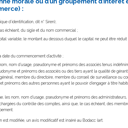
sonne morale ou d’un groupement d’intérê
merce) :
e d’identification, dit n° Siren);
 cas échéant, du sigle et du nom commercial ;
ital variable, le montant au dessous duquel le capital ne peut être réduit 
 la date du commencement d’activité ;
les nom, nom d’usage, pseudonyme et prénoms des associés tenus indéfini
udonyme et prénoms des associés ou des tiers ayant la qualité de gérant,
ur général, membre du directoire, membre du conseil de surveillance ou 
 prénoms des autres personnes ayant le pouvoir d’engager à titre habitu
que, les nom, nom d’usage, pseudonyme et prénoms des administrateurs,
s chargées du contrôle des comptes, ainsi que, le cas échéant, des memb
upement.
n est modifiée, un avis modificatif est inséré au Bodacc (art.