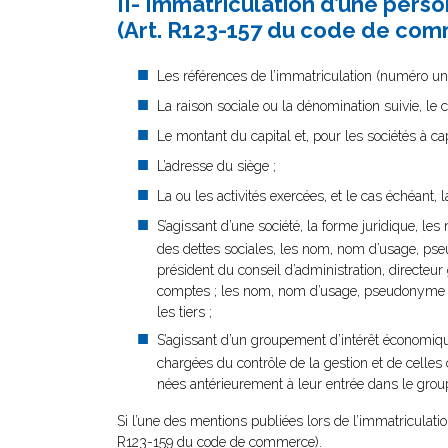
II- Immatriculation d’une per
(Art. R123-157 du code de com
Les références de l’immatriculation (numéro uniqu
La raison sociale ou la dénomination suivie, le
Le montant du capital et, pour les sociétés à cap
L’adresse du siège ;
La ou les activités exercées, et le cas échéant,
S’agissant d’une société, la forme juridique, 
des dettes sociales, les nom, nom d’usage, pse
président du conseil d’administration, directe
comptes ; les nom, nom d’usage, pseudonyme et
les tiers ;
S’agissant d’un groupement d’intérêt économi
chargées du contrôle de la gestion et de celle
nées antérieurement à leur entrée dans le gro
Si l’une des mentions publiées lors de l’immatriculatio
R123-159 du code de commerce).