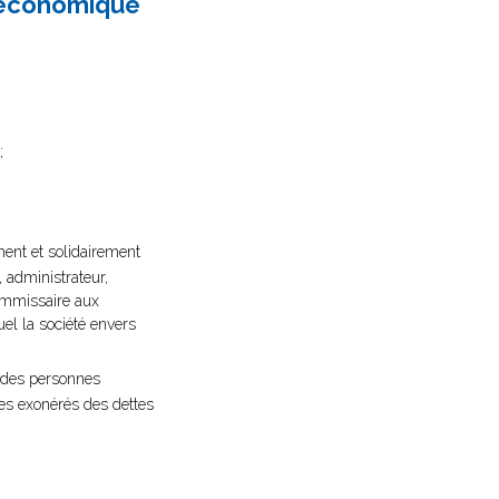
t économique
;
ment et solidairement
 administrateur,
commissaire aux
el la société envers
 des personnes
res exonérés des dettes