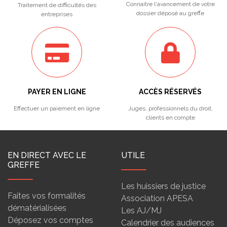
Connaitre l'avancement de votre
Traitement de difficultés des
dossier déposé au greffe
entreprises
PAYER EN LIGNE
ACCÈS RÉSERVÉS
Effectuer un paiement en ligne
Juges, professionnels du droit,
clients en compte
EN DIRECT AVEC LE
UTILE
GREFFE
Les huissiers de justice
Faites vos formalités
Association APESA
dématérialisées
Les AJ/MJ
Déposez vos comptes
Calendrier des audiences