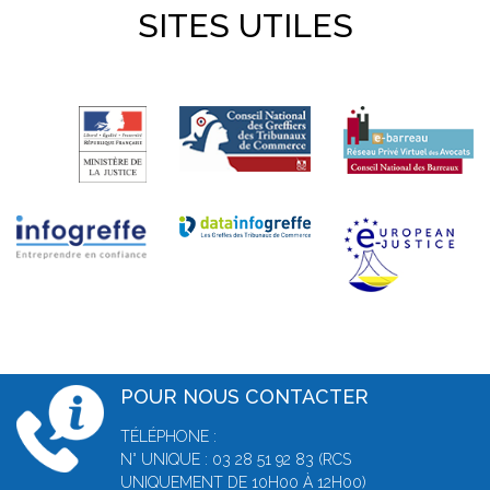
SITES UTILES
POUR NOUS CONTACTER
TÉLÉPHONE :
N° UNIQUE : 03 28 51 92 83 (RCS
UNIQUEMENT DE 10H00 À 12H00)