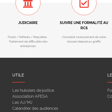
JUDICIAIRE
SUIVRE UNE FORMALITÉ AU
RCS
Fonds / Référés / Requêtes.
Connaitre l'avancement de votre
Traitement de difficultés des
dossier déposé au greffe
entreprises
UTILE
L
Les huissiers de justice
Fo
Association APESA
Co
Les AJ/MJ
Calendrier des audiences