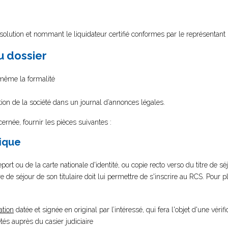
olution et nommant le liquidateur certifié conformes par le représentant 
au dossier
i-même la formalité
ation de la société dans un journal d’annonces légales.
cernée, fournir les pièces suivantes :
sique
port ou de la carte nationale d'identité, ou copie recto verso du titre de s
itre de séjour de son titulaire doit lui permettre de s'inscrire au RCS. Pour 
ation
datée et signée en original par l’intéressé, qui fera l'objet d'une vérifi
s auprès du casier judiciaire