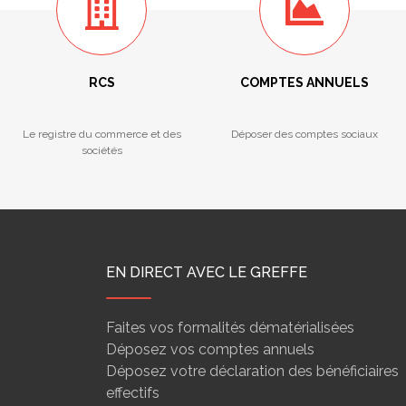
RCS
COMPTES ANNUELS
Le registre du commerce et des
Déposer des comptes sociaux
sociétés
EN DIRECT AVEC LE GREFFE
Faites vos formalités dématérialisées
Déposez vos comptes annuels
Déposez votre déclaration des bénéficiaires
effectifs