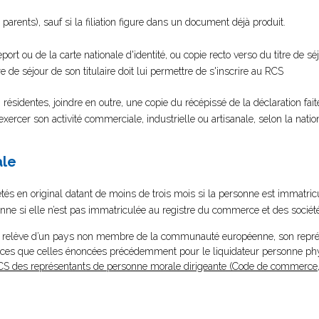
parents), sauf si la filiation figure dans un document déjà produit.
port ou de la carte nationale d'identité, ou copie recto verso du titre de s
tre de séjour de son titulaire doit lui permettre de s'inscrire au RCS
résidentes, joindre en outre, une copie du récépissé de la déclaration fait
rcer son activité commerciale, industrielle ou artisanale, selon la nationa
ale
tés en original datant de moins de trois mois si la personne est immatri
ersonne si elle n’est pas immatriculée au registre du commerce et des sociét
ou relève d’un pays non membre de la communauté européenne, son représe
èces que celles énoncées précédemment pour le liquidateur personne ph
CS des représentants de personne morale dirigeante (Code de commerce, 