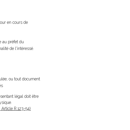
éjour en cours de
e au préfet du
lité de l'intéressé.
culée, ou tout document
és
ntant légal doit être
ysique.
Article R.123-54)