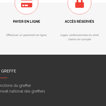
PAYER EN LIGNE
ACCÈS RÉSERVÉS
Effectuer un paiement en ligne
Juges, professionnels du droit,
clients en compte
E GREFFE
nctions du greffier
nseil national des greffiers