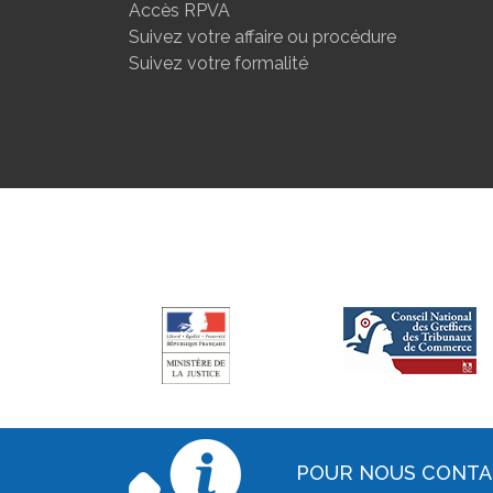
Accès RPVA
Suivez votre affaire ou procédure
Suivez votre formalité
POUR NOUS CONT