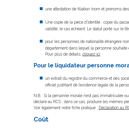
une attestation de filiation (nom et prénoms des 
Une copie de la pièce d'identité : copie du passe
validité, le cas échéant. Le statut porté sur le ti
pour les personnes de nationalité étrangère non 
département dans lequel la personne souhaite exe
Pour plus de détails,
cliquez ici
Pour le liquidateur personne mor
un extrait du registre du commerce et des socié
officiel justifiant de l’existence légale de la p
N.B : Si la personne morale n’est pas immatriculée 
déclaré au RCS ; dans ce cas, produire les mêmes pi
Voir également notre fiche pratique :
Déclaration au R
Coût