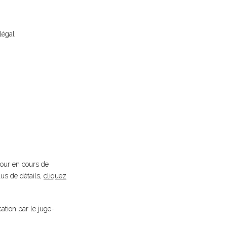
légal
éjour en cours de
plus de détails,
cliquez
cation par le juge-