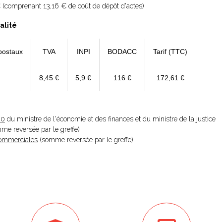
 (comprenant 13,16 € de coût de dépôt d'actes)
alité
postaux
TVA
INPI
BODACC
Tarif (TTC)
8,45 €
5,9 €
116 €
172,61 €
20
du ministre de l'économie et des finances et du ministre de la justice
omme reversée par le greffe)
 Commerciales
(somme reversée par le greffe)