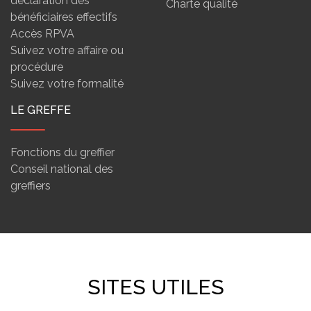
déclaration des
Charte qualité
bénéficiaires effectifs
Accès RPVA
Suivez votre affaire ou
procédure
Suivez votre formalité
LE GREFFE
Fonctions du greffier
Conseil national des
greffiers
SITES UTILES