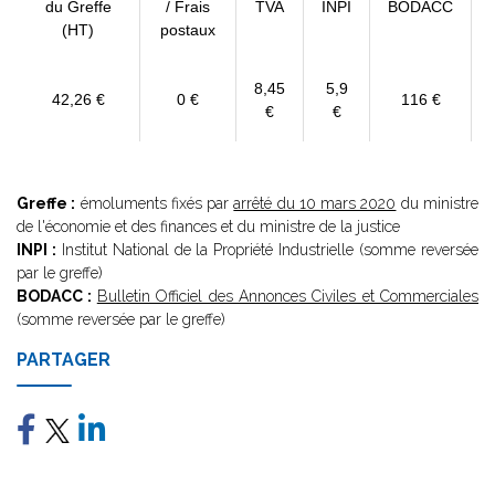
du Greffe
/ Frais
TVA
INPI
BODACC
(HT)
postaux
8,45
5,9
42,26 €
0 €
116 €
€
€
Greffe :
émoluments fixés par
arrêté du 10 mars 2020
du ministre
de l'économie et des finances et du ministre de la justice
INPI :
Institut National de la Propriété Industrielle (somme reversée
par le greffe)
BODACC :
Bulletin Officiel des Annonces Civiles et Commerciales
(somme reversée par le greffe)
PARTAGER