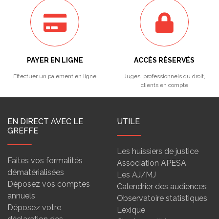
PAYER EN LIGNE
ACCÈS RÉSERVÉS
Effectuer un paiement en ligne
Juges, professionnels du droit,
clients en compte
EN DIRECT AVEC LE
UTILE
GREFFE
Les huissiers de justice
Faites vos formalités
Association APESA
dématérialisées
Les AJ/MJ
Déposez vos comptes
Calendrier des audiences
annuels
Observatoire statistiques
Déposez votre
Lexique