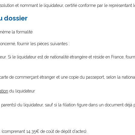
olution et nommant le liquidateur, certifié conforme par le représentant l
au dossier
i-même la formalité
oncerné, fournir les pièces suivantes :
eur. Si le liquidateur est de nationalité étrangère et réside en France, four
 carte de commerçant étranger et une copie du passeport, selon la national
ation
du liquidateur
parents) du liquidateur, sauf si la filiation figure dans un document déjà p
 (comprenant 14.35€ de coût de dépôt d'actes).