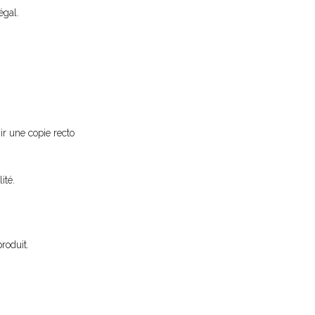
égal.
nir une copie recto
ité.
roduit.