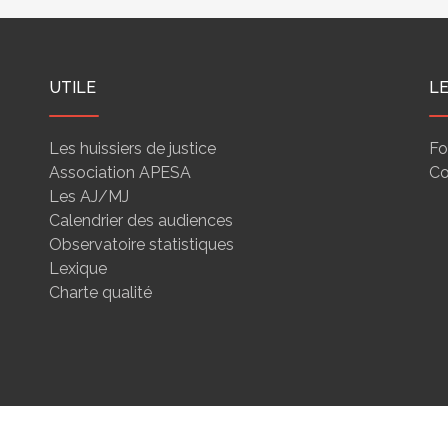
UTILE
L
Les huissiers de justice
Fo
Association APESA
Co
Les AJ/MJ
Calendrier des audiences
Observatoire statistiques
Lexique
Charte qualité