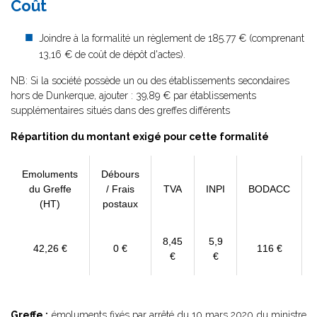
Coût
Joindre à la formalité un règlement de 185.77 € (comprenant
13,16 € de coût de dépôt d'actes).
NB: Si la société possède un ou des établissements secondaires
hors de Dunkerque, ajouter : 39,89 € par établissements
supplémentaires situés dans des greffes différents
Répartition du montant exigé pour cette formalité
Emoluments
Débours
du Greffe
/ Frais
TVA
INPI
BODACC
(HT)
postaux
8,45
5,9
42,26 €
0 €
116 €
€
€
Greffe :
émoluments fixés par
arrêté du 10 mars 2020
du ministre