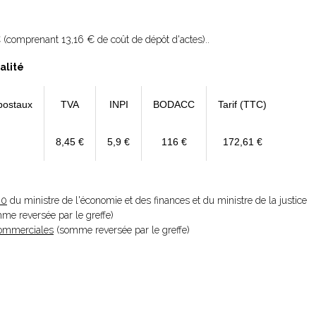
 (comprenant 13,16 € de coût de dépôt d'actes)..
alité
postaux
TVA
INPI
BODACC
Tarif (TTC)
8,45 €
5,9 €
116 €
172,61 €
20
du ministre de l'économie et des finances et du ministre de la justice
omme reversée par le greffe)
 Commerciales
(somme reversée par le greffe)