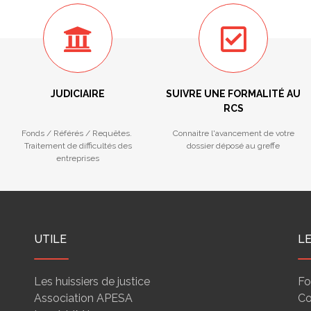
JUDICIAIRE
SUIVRE UNE FORMALITÉ AU
RCS
Fonds / Référés / Requêtes.
Connaitre l'avancement de votre
Traitement de difficultés des
dossier déposé au greffe
entreprises
UTILE
L
Les huissiers de justice
Fo
Association APESA
Co