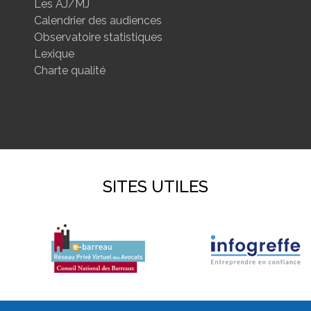
Les AJ/MJ
Calendrier des audiences
Observatoire statistiques
Lexique
Charte qualité
SITES UTILES