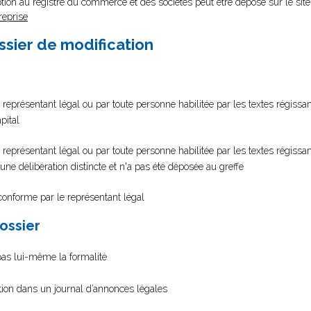
tion au registre du commerce et des sociétés peut être déposé sur le site
reprise
ssier de modification
 représentant légal ou par toute personne habilitée par les textes régissant
pital
 représentant légal ou par toute personne habilitée par les textes régissan
 d'une délibération distincte et n'a pas été déposée au greffe
 conforme par le représentant légal
dossier
 pas lui-même la formalité
ation dans un journal d’annonces légales