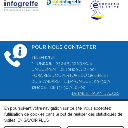
POUR NOUS CONTACTER
TÉLÉPHONE :
N° UNIQUE : 03 28 51 92 83 (RCS
UNIQUEMENT DE 10H00 À 12H00)
HORAIRES D’OUVERTURE DU GREFFE ET
DU STANDARD TÉLÉPHONIQUE : 09H30 À
12H00 ET DE 13H30 À 16H00
DÉTAIL ET PLAN D'ACCÈS
En poursuivant votre navigation sur ce site, vous acceptez
© 2026, Greffe du Tribunal de Commerce de Dunkerque -
l’utilisation de cookies dans le but de réaliser des statistiques de
Mentions légales
-
Contact
-
Gestion des cookies
-
Politique de
visites.
EN SAVOIR PLUS
confidentialité et de cookies