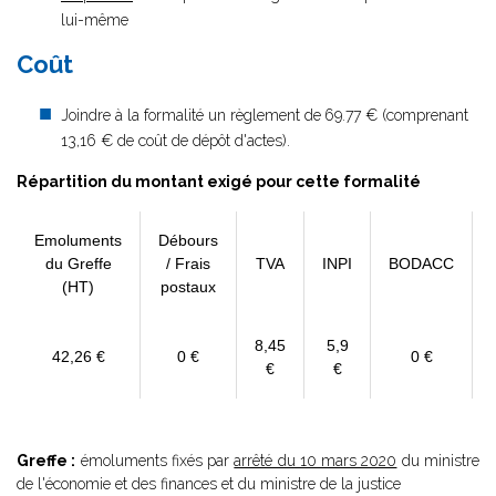
lui-même
Coût
Joindre à la formalité un règlement de
69.77 € (comprenant
13,16 € de coût de dépôt d'actes).
Répartition du montant exigé pour cette formalité
Emoluments
Débours
du Greffe
/ Frais
TVA
INPI
BODACC
(HT)
postaux
8,45
5,9
42,26 €
0 €
0 €
€
€
Greffe :
émoluments fixés par
arrêté du 10 mars 2020
du ministre
de l'économie et des finances et du ministre de la justice