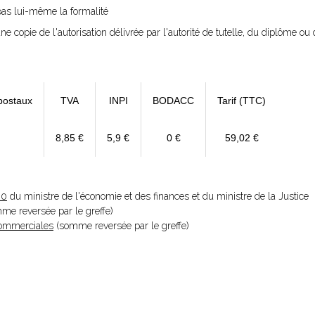
 pas lui-même la formalité
ne copie de l'autorisation délivrée par l'autorité de tutelle, du diplôme ou d
postaux
TVA
INPI
BODACC
Tarif (TTC)
8,85 €
5,9 €
0 €
59,02 €
20
du ministre de l'économie et des finances et du ministre de la Justice
omme reversée par le greffe)
 Commerciales
(somme reversée par le greffe)