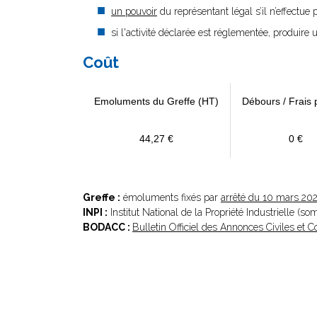
un pouvoir
du représentant légal s’il n’effectue
si l'activité déclarée est réglementée, produire u
Coût
Emoluments du Greffe (HT)
Débours / Frais 
44,27 €
0 €
Greffe :
émoluments fixés par
arrêté du 10 mars 20
INPI :
Institut National de la Propriété Industrielle (s
BODACC :
Bulletin Officiel des Annonces Civiles et