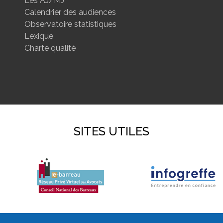
Les AJ/MJ
Calendrier des audiences
Observatoire statistiques
Lexique
Charte qualité
SITES UTILES