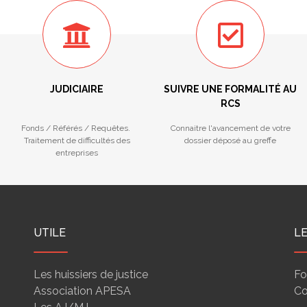
JUDICIAIRE
SUIVRE UNE FORMALITÉ AU
RCS
Fonds / Référés / Requêtes.
Connaitre l'avancement de votre
Traitement de difficultés des
dossier déposé au greffe
entreprises
UTILE
L
Les huissiers de justice
Fo
Association APESA
Co