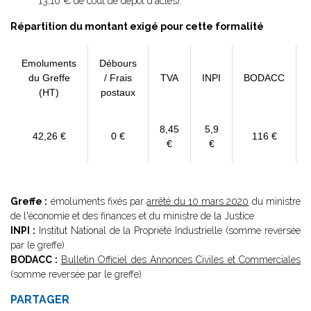
13,16 € de coût de dépôt d'actes).
Répartition du montant exigé pour cette formalité
Emoluments
Débours
du Greffe
/ Frais
TVA
INPI
BODACC
(HT)
postaux
8,45
5,9
42,26 €
0 €
116 €
€
€
Greffe :
émoluments fixés par
arrêté du 10 mars 2020
du ministre
de l'économie et des finances et du ministre de la Justice
INPI :
Institut National de la Propriété Industrielle (somme reversée
par le greffe)
BODACC :
Bulletin Officiel des Annonces Civiles et Commerciales
(somme reversée par le greffe)
PARTAGER