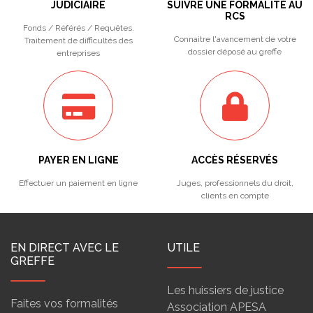
JUDICIAIRE
SUIVRE UNE FORMALITÉ AU
RCS
Fonds / Référés / Requêtes.
Connaitre l'avancement de votre
Traitement de difficultés des
dossier déposé au greffe
entreprises
PAYER EN LIGNE
ACCÈS RÉSERVÉS
Effectuer un paiement en ligne
Juges, professionnels du droit,
clients en compte
EN DIRECT AVEC LE
UTILE
GREFFE
Les huissiers de justice
Faites vos formalités
Association APESA