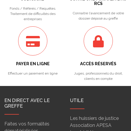
RCS
Fonds / Référés / Requêtes.
Connaitre l'avancement de votre
Traitement de difficultés des
dossier déposé au greffe
entreprises
PAYER EN LIGNE
ACCÈS RÉSERVÉS
Effectuer un paiement en ligne
Juges, professionnels du droit,
clients en compte
EN DIRECT AVEC LE
UTILE
GREFFE
Les huissiers de justice
Faites vos formalités
Association APESA
dématérialisées