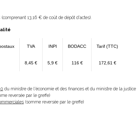
 (comprenant 13,16 € de coût de dépôt d'actes).
alité
postaux
TVA
INPI
BODACC
Tarif (TTC)
8,45 €
5,9 €
116 €
172,61 €
20
du ministre de l'économie et des finances et du ministre de la justice
omme reversée par le greffe)
 Commerciales
(somme reversée par le greffe)