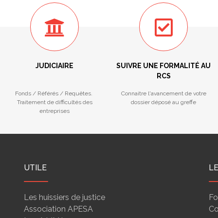
JUDICIAIRE
SUIVRE UNE FORMALITÉ AU
RCS
Fonds / Référés / Requêtes.
Connaitre l'avancement de votre
Traitement de difficultés des
dossier déposé au greffe
entreprises
UTILE
L
Les huissiers de justice
Fo
Association APESA
Co