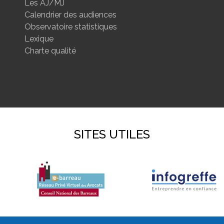
Les AJ/MJ
Calendrier des audiences
Observatoire statistiques
Lexique
Charte qualité
SITES UTILES