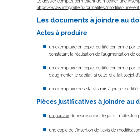
Le dossier complet permettant de modifier une inscrip
https://www.infogreffe.fr/formalites/modifier-une-ent
Les documents à joindre au do
Actes à produire
un exemplaire en copie, certifié conforme par le
constatant la réalisation de l’augmentation de ca
un exemplaire en copie, certifié conforme par le
d’augmenter le capital, si celle-ci a fait l’objet 
un exemplaire des statuts mis à jour et certifié
Pièces justificatives à joindre au 
un pouvoir
du représentant légal s’il n’effectue
une copie de l'insertion de l'avis de modificati