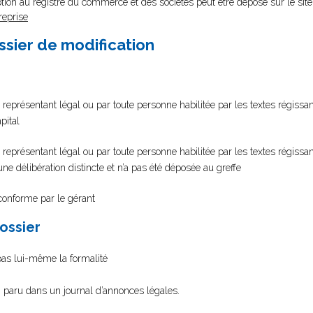
tion au registre du commerce et des sociétés peut être déposé sur le site
reprise
ssier de modification
 représentant légal ou par toute personne habilitée par les textes régissant
pital
 représentant légal ou par toute personne habilitée par les textes régissan
d’une délibération distincte et n’a pas été déposée au greffe
 conforme par le gérant
dossier
 pas lui-même la formalité
on paru dans un journal d’annonces légales.