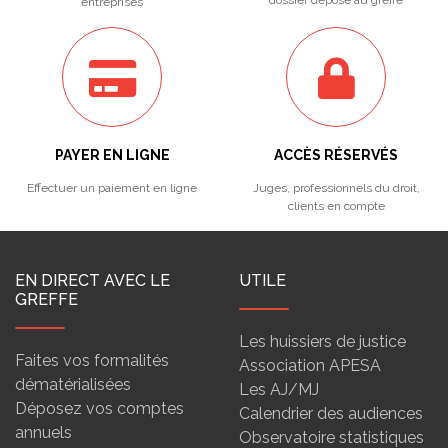
dossier déposé au greffe
entreprises
PAYER EN LIGNE
ACCÈS RÉSERVÉS
Effectuer un paiement en ligne
Juges, professionnels du droit,
clients en compte
EN DIRECT AVEC LE
UTILE
GREFFE
Les huissiers de justice
Faites vos formalités
Association APESA
dématérialisées
Les AJ/MJ
Déposez vos comptes
Calendrier des audiences
annuels
Observatoire statistiques