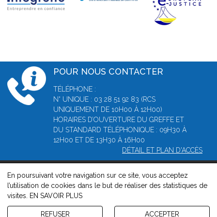
POUR NOUS CONTACTER
TÉLÉPHONE :
N° UNIQUE : 03 28 51 92 83 (RCS
UNIQUEMENT DE 10H00 À 12H00)
HORAIRES D’OUVERTURE DU GREFFE ET
DU STANDARD TÉLÉPHONIQUE : 09H30 À
12H00 ET DE 13H30 À 16H00
DÉTAIL ET PLAN D'ACCÈS
En poursuivant votre navigation sur ce site, vous acceptez
© 2026, Greffe du Tribunal de Commerce de Dunkerque -
l’utilisation de cookies dans le but de réaliser des statistiques de
Mentions légales
-
Contact
-
Gestion des cookies
-
Politique de
visites.
EN SAVOIR PLUS
confidentialité et de cookies
Version : 1.8.1
REFUSER
ACCEPTER