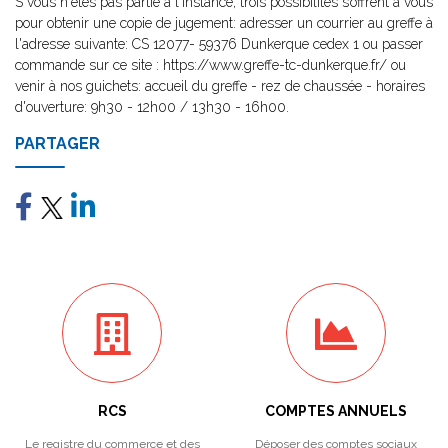
S vous n'êtes pas partie à l'instance, trois possibilités s’offrent à vous
pour obtenir une copie de jugement: adresser un courrier au greffe à
l'adresse suivante: CS 12077- 59376 Dunkerque cedex 1 ou passer
commande sur ce site : https://www.greffe-tc-dunkerque.fr/ ou
venir à nos guichets: accueil du greffe - rez de chaussée - horaires
d'ouverture: 9h30 - 12h00 / 13h30 - 16h00.
PARTAGER
RCS
COMPTES ANNUELS
Le registre du commerce et des
Déposer des comptes sociaux