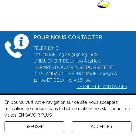
POUR NOUS CONTACTER
TÉLÉPHONE :
N° UNIQUE : 03 28 51 92 83 (RCS
UNIQUEMENT DE 10H00 À 12H00)
HORAIRES D’OUVERTURE DU GREFFE ET
DU STANDARD TÉLÉPHONIQUE : 09H30 À
12H00 ET DE 13H30 À 16H00
DÉTAIL ET PLAN D'ACCÈS
En poursuivant votre navigation sur ce site, vous acceptez
© 2026, Greffe du Tribunal de Commerce de Dunkerque -
l’utilisation de cookies dans le but de réaliser des statistiques de
Mentions légales
-
Contact
-
Gestion des cookies
-
Politique de
visites.
EN SAVOIR PLUS
confidentialité et de cookies
Version : 1.8.1
REFUSER
ACCEPTER