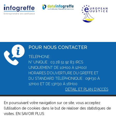
POUR NOUS CONTACTER
TÉLÉPHONE :
N° UNIQUE : 03 28 51 92 83 (RCS
UNIQUEMENT DE 10H00 À 12H00)
HORAIRES D’OUVERTURE DU GREFFE ET
DU STANDARD TÉLÉPHONIQUE : 09H30 À
12H00 ET DE 13H30 À 16H00
DÉTAIL ET PLAN D'ACCÈS
En poursuivant votre navigation sur ce site, vous acceptez
© 2026, Greffe du Tribunal de Commerce de Dunkerque -
l’utilisation de cookies dans le but de réaliser des statistiques de
Mentions légales
-
Contact
-
Gestion des cookies
-
Politique de
visites.
EN SAVOIR PLUS