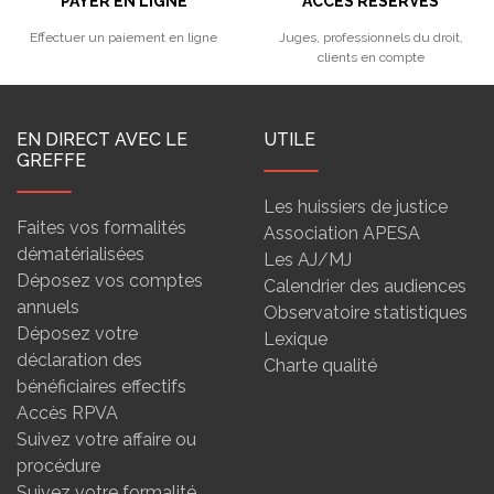
PAYER EN LIGNE
ACCÈS RÉSERVÉS
Effectuer un paiement en ligne
Juges, professionnels du droit,
clients en compte
EN DIRECT AVEC LE
UTILE
GREFFE
Les huissiers de justice
Faites vos formalités
Association APESA
dématérialisées
Les AJ/MJ
Déposez vos comptes
Calendrier des audiences
annuels
Observatoire statistiques
Déposez votre
Lexique
déclaration des
Charte qualité
bénéficiaires effectifs
Accès RPVA
Suivez votre affaire ou
procédure
Suivez votre formalité