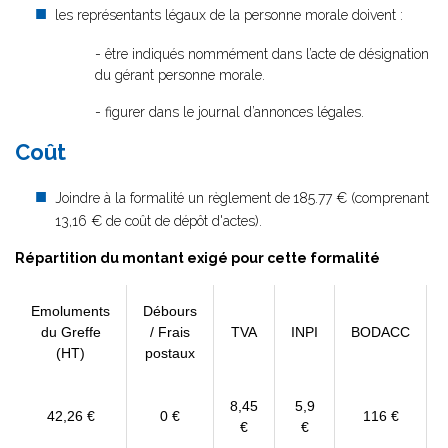
les représentants légaux de la personne morale doivent :
- être indiqués nommément dans l’acte de désignation
du gérant personne morale.
- figurer dans le journal d’annonces légales.
Coût
Joindre à la formalité un règlement de
185.77 € (comprenant
13,16 € de coût de dépôt d'actes).
Répartition du montant exigé pour cette formalité
Emoluments
Débours
du Greffe
/ Frais
TVA
INPI
BODACC
(HT)
postaux
8,45
5,9
42,26 €
0 €
116 €
€
€