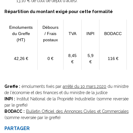
13,16 € de coût de dépôt d'actes).
Répartition du montant exigé pour cette formalité
Emoluments
Débours
du Greffe
/ Frais
TVA
INPI
BODACC
(HT)
postaux
8,45
5,9
42,26 €
0 €
116 €
€
€
Greffe :
émoluments fixés par
arrêté du 10 mars 2020
du ministre
de l'économie et des finances et du ministre de la justice
INPI :
Institut National de la Propriété Industrielle (somme reversée
par le greffe)
BODACC :
Bulletin Officiel des Annonces Civiles et Commerciales
(somme reversée par le greffe)
PARTAGER