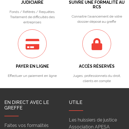
JUDICIAIRE
SUIVRE UNE FORMALITÉ AU
RCS
Fonds / Référés / Requêtes.
Connaitre l'avancement de votre
Traitement de difficultés des
dossier déposé au greffe
entreprises
PAYER EN LIGNE
ACCÈS RÉSERVÉS
Effectuer un paiement en ligne
Juges, professionnels du droit,
clients en compte
EN DIRECT AVEC LE
UTILE
GREFFE
Les huissiers de justice
Faites vos formalités
Association APESA