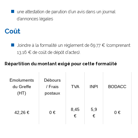
une attestation de parution d’un avis dans un journal
d’annonces légales
Coût
Joindre à la formalité un règlement de
69.77 € (comprenant
13,16 € de coût de dépôt d'actes).
Répartition du montant exigé pour cette formalité
Emoluments
Débours
du Greffe
/ Frais
TVA
INPI
BODACC
(HT)
postaux
8,45
5,9
42,26 €
0 €
0 €
€
€