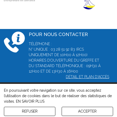
POUR NOUS CONTACTER
TÉLÉPHONE :
N° UNIQUE : 03 28 51 92 83 (RCS
UNIQUEMENT DE 10H00 À 12H00)
HORAIRES D’OUVERTURE DU GREFFE ET
DU STANDARD TÉLÉPHONIQUE : 09H30 À
12H00 ET DE 13H30 À 16H00
DÉTAIL ET PLAN D'ACCÈS
En poursuivant votre navigation sur ce site, vous acceptez
© 2026, Greffe du Tribunal de Commerce de Dunkerque -
l’utilisation de cookies dans le but de réaliser des statistiques de
Mentions légales
-
Contact
-
Gestion des cookies
-
Politique de
visites.
EN SAVOIR PLUS
confidentialité et de cookies
Version : 1.8.1
REFUSER
ACCEPTER