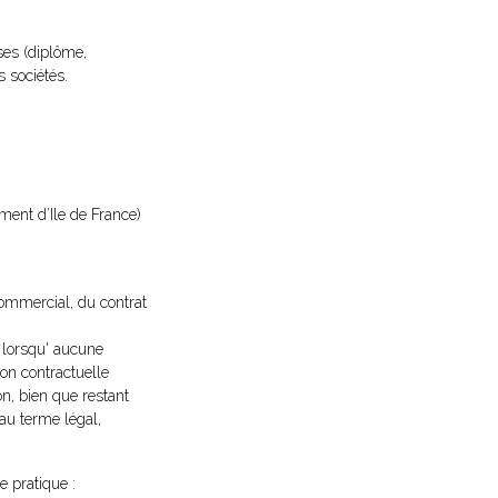
ses (diplôme,
s sociétés.
ement d’Ile de France)
commercial, du contrat
e lorsqu' aucune
ion contractuelle
on, bien que restant
 au terme légal,
e pratique :