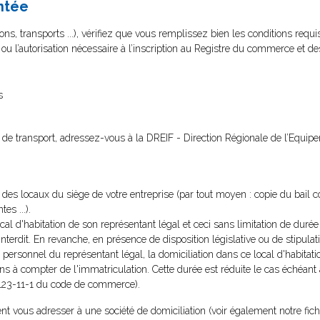
ntée
ns, transports ...), vérifiez que vous remplissez bien les conditions requi
t ou l’autorisation nécessaire à l’inscription au Registre du commerce et de
s
ité de transport, adressez-vous à la DREIF - Direction Régionale de l’Equip
re des locaux du siège de votre entreprise (par tout moyen : copie du bail 
es ...).
local d'habitation de son représentant légal et ceci sans limitation de duré
l'interdit. En revanche, en présence de disposition législative ou de stipulat
 personnel du représentant légal, la domiciliation dans ce local d'habitati
ans à compter de l'immatriculation. Cette durée est réduite le cas échéant
(L123-11-1 du code de commerce).
t vous adresser à une société de domiciliation (voir également notre fich