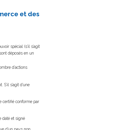
mmerce et des
oir spécial (s’il s’agit
s sont déposés en un
nombre d’actions
 S’il s’agit d’une
e certifié conforme par
e daté et signé
ève d’un pays non