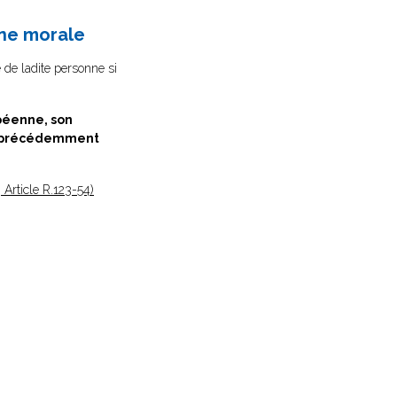
nne morale
e de ladite personne si
péenne, son
es précédemment
Article R.123-54)