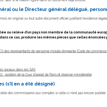
s), sauf si la filiation figure dans un document déjà produit
énéral ou le Directeur général délégué, perso
ois en original ou tout autre document officiel justifiant l’existence légal
culée ou relève d’un pays non membre de la communauté euro
 ; dans ce cas, produire les mêmes pièces que celles énoncé
CS des représentants de personne morale dirigeante (Code de commerce, 
es sociaux dans les SAS
: position de la Cour d'appel de Paris et réponse ministérielle
 (s’il en a été désigné)
 officielle des commissaires aux comptes si celle-ci n’est pas encore publiée