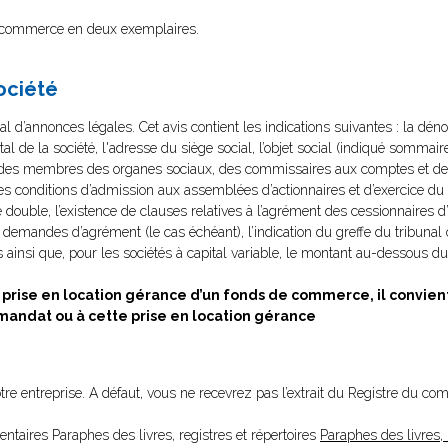
de commerce en deux exemplaires.
société
al d’annonces légales. Cet avis contient les indications suivantes : la déno
ital de la société, l'adresse du siège social, l’objet social (indiqué sommai
t des membres des organes sociaux, des commissaires aux comptes et de
les conditions d’admission aux assemblées d’actionnaires et d’exercice du 
 double, l’existence de clauses relatives à l’agrément des cessionnaires d’
es demandes d’agrément (le cas échéant), l’indication du greffe du tribunal 
ainsi que, pour les sociétés à capital variable, le montant au-dessous du
prise en location gérance d’un fonds de commerce, il convien
 mandat ou à cette prise en location gérance
votre entreprise. A défaut, vous ne recevrez pas l’extrait du Registre du c
entaires Paraphes des livres, registres et répertoires
Paraphes des livres, 