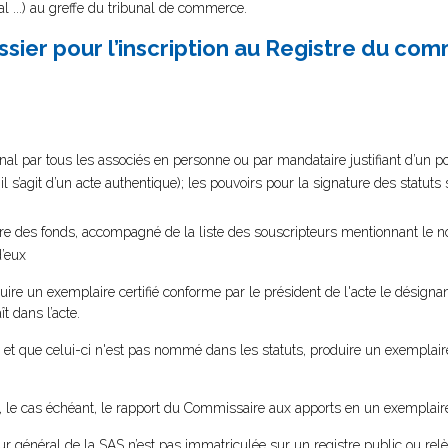
nal ...) au greffe du tribunal de commerce.
sier pour l’inscription au Registre du co
al par tous les associés en personne ou par mandataire justifiant d’un pouv
’il s’agit d’un acte authentique); les pouvoirs pour la signature des statut
aire des fonds, accompagné de la liste des souscripteurs mentionnant le 
d’eux
ire un exemplaire certifié conforme par le président de l'acte le désignant.
t dans l’acte.
al et que celui-ci n'est pas nommé dans les statuts, produire un exemplair
ire, le cas échéant, le rapport du Commissaire aux apports en un exemplair
 général de la SAS n’est pas immatriculée sur un registre public ou rel