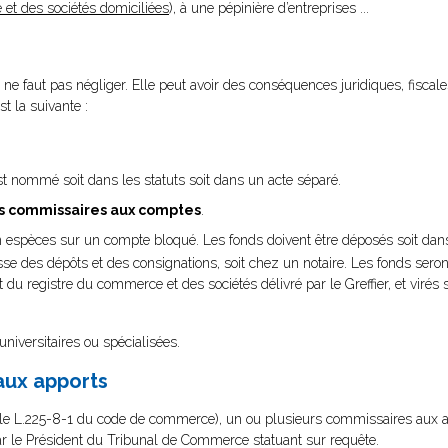
 et des sociétés domiciliées
), à une pépinière d’entreprises ...
 ne faut pas négliger. Elle peut avoir des conséquences juridiques, fiscales
st la suivante :
 est nommé soit dans les statuts soit dans un acte séparé.
s commissaires aux comptes
.
n espèces sur un compte bloqué. Les fonds doivent être déposés soit dan
a caisse des dépôts et des consignations, soit chez un notaire. Les fonds ser
it du registre du commerce et des sociétés délivré par le Greffier, et virés
 universitaires ou spécialisées
.
aux apports
ticle L.225-8-1 du code de commerce), un ou plusieurs commissaires aux a
par le Président du Tribunal de Commerce statuant sur requête.