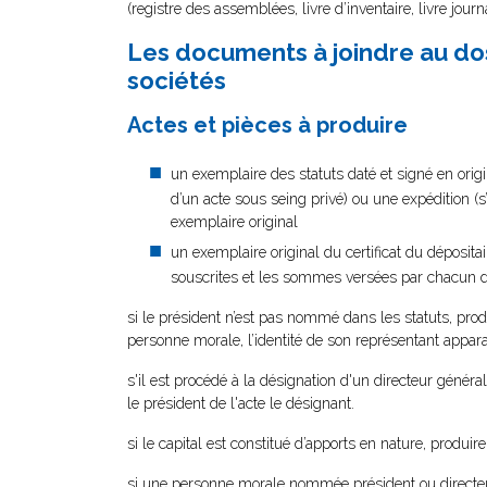
(registre des assemblées, livre d’inventaire, livre jour
Les documents à joindre au dos
sociétés
Actes et pièces à produire
un exemplaire des statuts daté et signé en origin
d’un acte sous seing privé) ou une expédition (s
exemplaire original
un exemplaire original du certificat du déposit
souscrites et les sommes versées par chacun 
si le président n’est pas nommé dans les statuts, produ
personne morale, l’identité de son représentant apparaî
s'il est procédé à la désignation d'un directeur génér
le président de l'acte le désignant.
si le capital est constitué d’apports en nature, produ
si une personne morale nommée président ou directeur