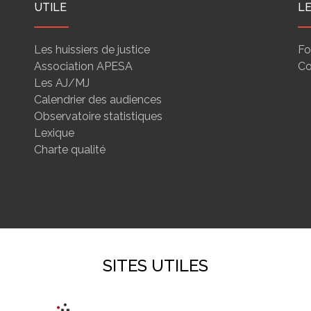
UTILE
L
Les huissiers de justice
Fo
Association APESA
Co
Les AJ/MJ
Calendrier des audiences
Observatoire statistiques
Lexique
Charte qualité
SITES UTILES