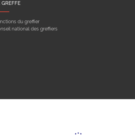
E GREFFE
nctions du greffier
nseil national des greffiers