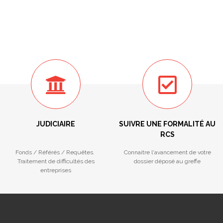
JUDICIAIRE
SUIVRE UNE FORMALITÉ AU
RCS
Fonds / Référés / Requêtes.
Connaitre l'avancement de votre
Traitement de difficultés des
dossier déposé au greffe
entreprises